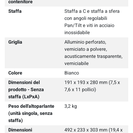
contenitore
Staffa
Staffa a C e staffa a sfera
con angoli regolabili
Pan/Tilt e viti in acciaio
inossidabile
Griglia
Alluminio perforato,
verniciato a polvere,
acusticamente trasparente,
verniciabile
Colore
Bianco
Dimensioni del
191 x 193 x 280 mm (7,5 x
prodotto - Senza
7,6 x 11 pollici)
staffa (LxPxA)
Peso dell'altoparlante
3,2 kg
(unità singola, senza
staffa)
Dimensioni
492 x 233 x 303 mm (19,4 x