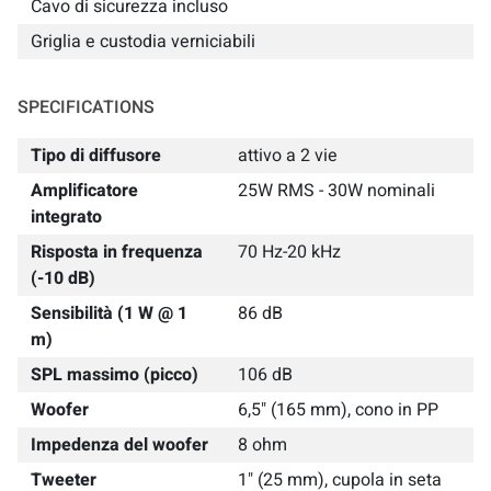
Cavo di sicurezza incluso
Griglia e custodia verniciabili
SPECIFICATIONS
Tipo di diffusore
attivo a 2 vie
Amplificatore
25W RMS - 30W nominali
integrato
Risposta in frequenza
70 Hz-20 kHz
(-10 dB)
Sensibilità (1 W @ 1
86 dB
m)
SPL massimo (picco)
106 dB
Woofer
6,5" (165 mm), cono in PP
Impedenza del woofer
8 ohm
Tweeter
1" (25 mm), cupola in seta