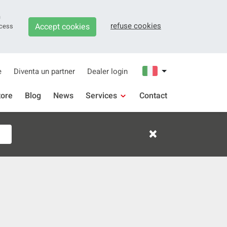
n
refuse cookies
Accept cookies
ocess
e
Diventa un partner
Dealer login
tore
Blog
News
Services
Contact
Support
×
Downloads
Garanzia