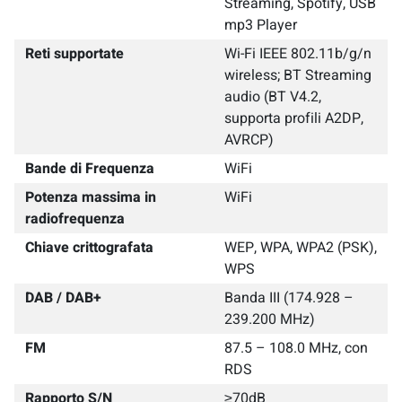
Streaming, Spotify, USB
mp3 Player
Reti supportate
Wi-Fi IEEE 802.11b/g/n
wireless; BT Streaming
audio (BT V4.2,
supporta profili A2DP,
AVRCP)
Bande di Frequenza
WiFi
Potenza massima in
WiFi
radiofrequenza
Chiave crittografata
WEP, WPA, WPA2 (PSK),
WPS
DAB / DAB+
Banda III (174.928 –
239.200 MHz)
FM
87.5 – 108.0 MHz, con
RDS
Rapporto S/N
≥70dB