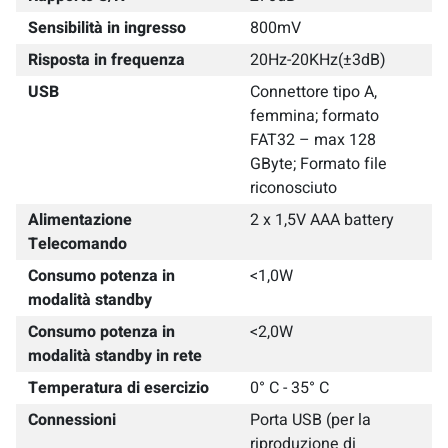
Sensibilità in ingresso
800mV
Risposta in frequenza
20Hz-20KHz(±3dB)
USB
Connettore tipo A,
femmina; formato
FAT32 – max 128
GByte; Formato file
riconosciuto
Alimentazione
2 x 1,5V AAA battery
Telecomando
Consumo potenza in
<1,0W
modalità standby
Consumo potenza in
<2,0W
modalità standby in rete
Temperatura di esercizio
0° C - 35° C
Connessioni
Porta USB (per la
riproduzione di